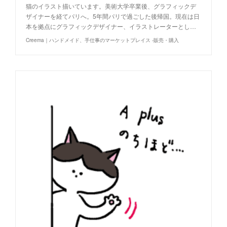
猫のイラスト描いています。美術大学卒業後、グラフィックデ
ザイナーを経てパリへ。5年間パリで過ごした後帰国。現在は日
本を拠点にグラフィックデザイナー、イラストレーターとし…
Creema｜ハンドメイド、手仕事のマーケットプレイス -販売・購入