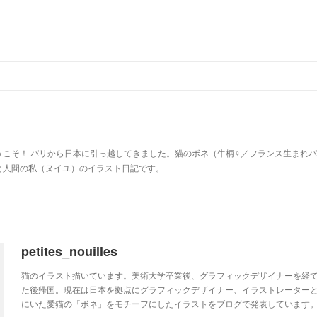
u
うこそ！ パリから日本に引っ越してきました。猫のボネ（牛柄♀／フランス生まれ
と人間の私（ヌイユ）のイラスト日記です。
petites_nouilles
猫のイラスト描いています。美術大学卒業後、グラフィックデザイナーを経て
た後帰国。現在は日本を拠点にグラフィックデザイナー、イラストレーター
にいた愛猫の「ボネ」をモチーフにしたイラストをブログで発表しています。http://ww