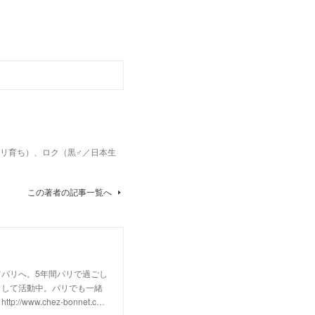
パリ育ち）、ロク（黒♂／日本生
この著者の記事一覧へ
パリへ。5年間パリで過ごし
として活動中。パリでも一緒
w.chez-bonnet.c…