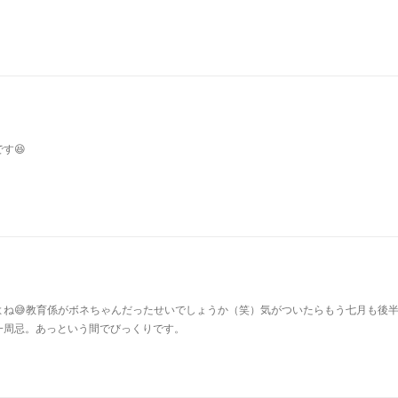
す😆
よね😅教育係がボネちゃんだったせいでしょうか（笑）気がついたらもう七月も後
一周忌。あっという間でびっくりです。