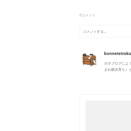
0
コメント
bonnetetrok
ボネブログによ
まれ横浜育ち）