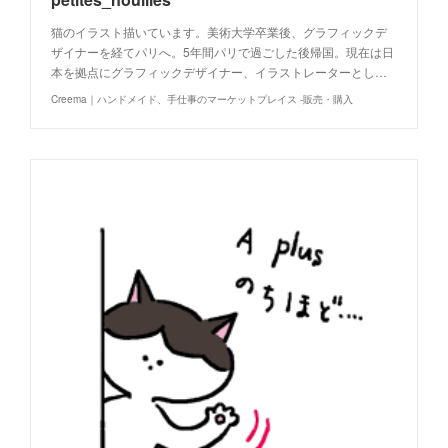
猫のイラスト描いています。美術大学卒業後、グラフィックデ
ザイナーを経てパリへ。5年間パリで過ごした後帰国。現在は日
本を拠点にグラフィックデザイナー、イラストレーターとし…
Creema｜ハンドメイド、手仕事のマーケットプレイス -販売・購入