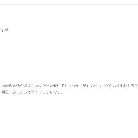
す😆
よね😅教育係がボネちゃんだったせいでしょうか（笑）気がついたらもう七月も後
一周忌。あっという間でびっくりです。