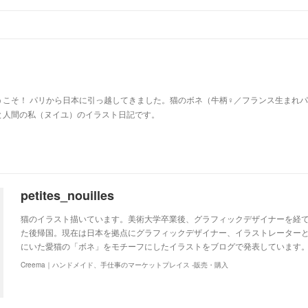
u
うこそ！ パリから日本に引っ越してきました。猫のボネ（牛柄♀／フランス生まれ
と人間の私（ヌイユ）のイラスト日記です。
petites_nouilles
猫のイラスト描いています。美術大学卒業後、グラフィックデザイナーを経て
た後帰国。現在は日本を拠点にグラフィックデザイナー、イラストレーター
にいた愛猫の「ボネ」をモチーフにしたイラストをブログで発表しています。http://ww
Creema｜ハンドメイド、手仕事のマーケットプレイス -販売・購入