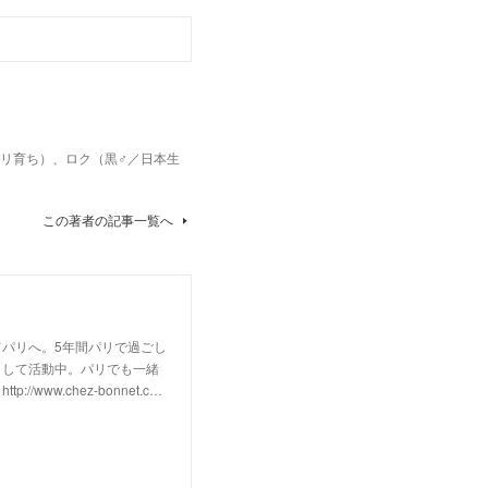
パリ育ち）、ロク（黒♂／日本生
この著者の記事一覧へ
パリへ。5年間パリで過ごし
として活動中。パリでも一緒
w.chez-bonnet.c…