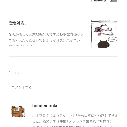
岩塩対応。
なんかちょっと意地悪なんですよね😅教育係がボ
ネちゃんだったせいでしょうか（笑）気がつい…
2026.07.22 08:48
0
コメント
bonnetetroku
ボネブログにようこそ！ パリから日本に引っ越してきま
した。猫のボネ（牛柄♀／フランス生まれパリ育ち）、
ロク（黒♂／日本生まれ横浜育ち）と人間の私（ヌイ