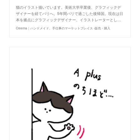
猫のイラスト描いています。美術大学卒業後、グラフィックデ
ザイナーを経てパリへ。5年間パリで過ごした後帰国。現在は日
本を拠点にグラフィックデザイナー、イラストレーターとし…
Creema｜ハンドメイド、手仕事のマーケットプレイス -販売・購入