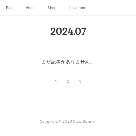
Blog
About
Shop
Instagram
2024
.
07
まだ記事がありません。
1
2
3
Copyright ©
2026
Chez Bonnet
.