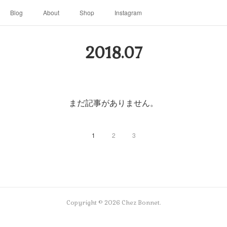
Blog
About
Shop
Instagram
2018
.
07
まだ記事がありません。
1
2
3
Copyright ©
2026
Chez Bonnet
.