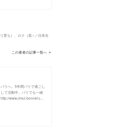
パリ育ち）、ロク（黒♂／日本生
この著者の記事一覧へ
パリへ。5年間パリで過ごし
として活動中。パリでも一緒
w.chez-bonnet.c…