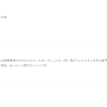
す😆
よね😅教育係がボネちゃんだったせいでしょうか（笑）気がついたらもう七月も後
一周忌。あっという間でびっくりです。