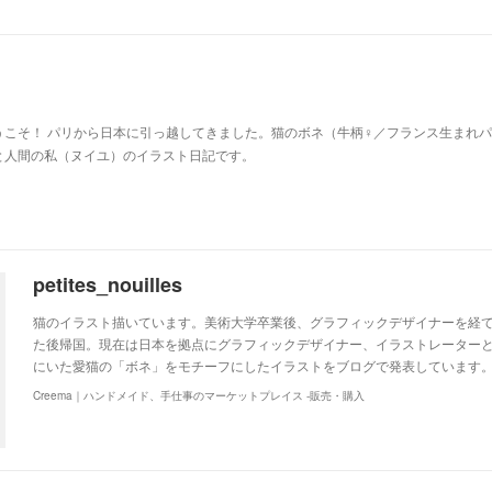
u
うこそ！ パリから日本に引っ越してきました。猫のボネ（牛柄♀／フランス生まれ
と人間の私（ヌイユ）のイラスト日記です。
petites_nouilles
猫のイラスト描いています。美術大学卒業後、グラフィックデザイナーを経て
た後帰国。現在は日本を拠点にグラフィックデザイナー、イラストレーター
にいた愛猫の「ボネ」をモチーフにしたイラストをブログで発表しています。http://ww
Creema｜ハンドメイド、手仕事のマーケットプレイス -販売・購入