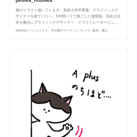
猫のイラスト描いています。美術大学卒業後、グラフィックデ
ザイナーを経てパリへ。5年間パリで過ごした後帰国。現在は日
本を拠点にグラフィックデザイナー、イラストレーターとし…
Creema｜ハンドメイド、手仕事のマーケットプレイス -販売・購入