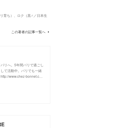
パリ育ち）、ロク（黒♂／日本生
この著者の記事一覧へ
パリへ。5年間パリで過ごし
として活動中。パリでも一緒
w.chez-bonnet.c…
RE