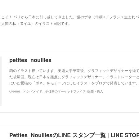
u
うこそ！ パリから日本に引っ越してきました。猫のボネ（牛柄♀／フランス生まれ
と人間の私（ヌイユ）のイラスト日記です。
petites_nouilles
猫のイラスト描いています。美術大学卒業後、グラフィックデザイナーを経て
た後帰国。現在は日本を拠点にグラフィックデザイナー、イラストレーター
にいた愛猫の「ボネ」をモチーフにしたイラストをブログで発表しています。http://ww
Creema｜ハンドメイド、手仕事のマーケットプレイス -販売・購入
Petites_NouillesのLINE スタンプ一覧 | LINE STO