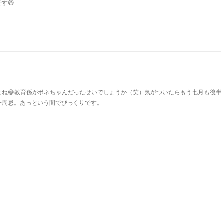
す😆
よね😅教育係がボネちゃんだったせいでしょうか（笑）気がついたらもう七月も後
一周忌。あっという間でびっくりです。