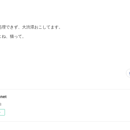
処理できず、大渋滞おこしてます。
よね、猫って。
net
8
ー