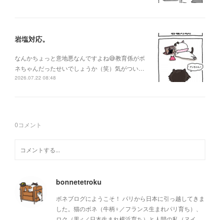
岩塩対応。
なんかちょっと意地悪なんですよね😅教育係がボ
ネちゃんだったせいでしょうか（笑）気がつい…
2026.07.22 08:48
0
コメント
bonnetetroku
ボネブログにようこそ！ パリから日本に引っ越してきま
した。猫のボネ（牛柄♀／フランス生まれパリ育ち）、
ロク（黒♂／日本生まれ横浜育ち）と人間の私（ヌイ