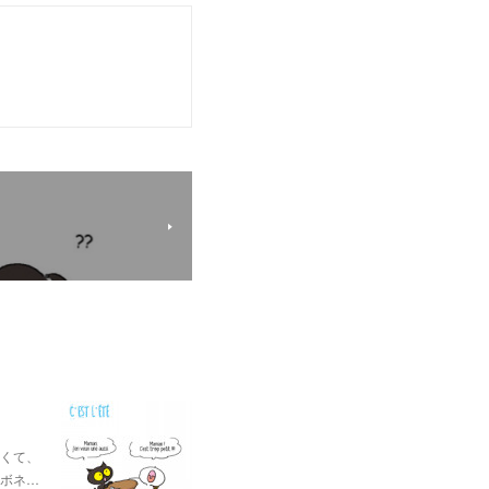
くて、
ボネ…