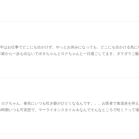
W中はお仕事でどこにも出かけず。やっとお休みになっても、どこにも出かける気に
本家から一歩も出ないでボネちゃんとロクちゃんと一日過ごしてます。ダラダラご飯
。ロクちゃん、春先にいつも吐き癖がひどくなるんです。。。お医者で食道炎を抑え
の時期いつも可哀想で。マーライオンスタイル＆なんでそんなところで吐く？って場