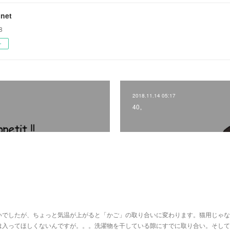
net
8
ー
2018.11.14 05:17
40。
いでしたが、ちょっと気温が上がると「かご」の取り合いに変わります。猫用じゃな
は入ってほしくないんですが。。。洗濯物を干している隙にすでに取り合い。そして