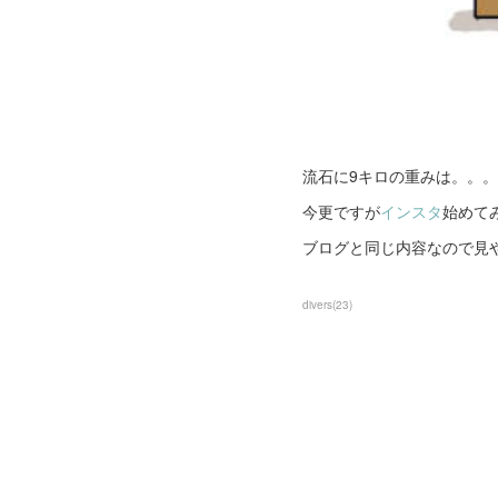
流石に9キロの重みは。。
今更ですが
インスタ
始めて
ブログと同じ内容なので見
divers
(
23
)