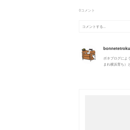
0
コメント
bonnetetrok
ボネブログによ
まれ横浜育ち）