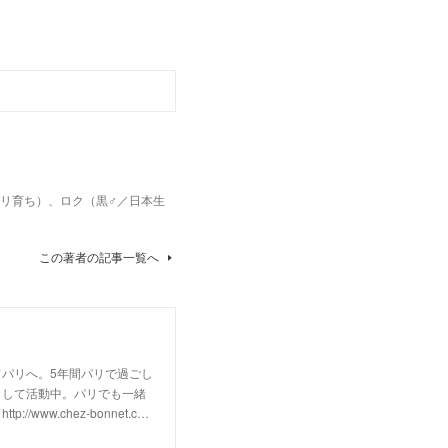
パリ育ち）、ロク（黒♂／日本生
この著者の記事一覧へ
パリへ。5年間パリで過ごし
として活動中。パリでも一緒
w.chez-bonnet.c…