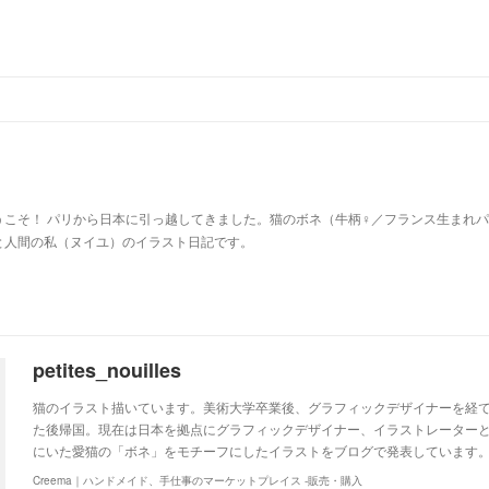
u
うこそ！ パリから日本に引っ越してきました。猫のボネ（牛柄♀／フランス生まれ
と人間の私（ヌイユ）のイラスト日記です。
petites_nouilles
猫のイラスト描いています。美術大学卒業後、グラフィックデザイナーを経て
た後帰国。現在は日本を拠点にグラフィックデザイナー、イラストレーター
にいた愛猫の「ボネ」をモチーフにしたイラストをブログで発表しています。http://ww
Creema｜ハンドメイド、手仕事のマーケットプレイス -販売・購入