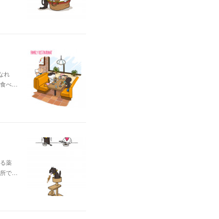
なれ
食べ…
る薬
所で…