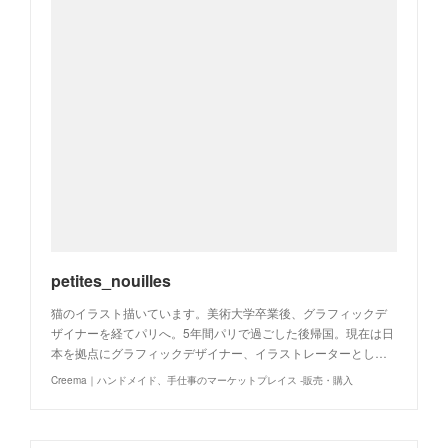
petites_nouilles
猫のイラスト描いています。美術大学卒業後、グラフィックデ
ザイナーを経てパリへ。5年間パリで過ごした後帰国。現在は日
本を拠点にグラフィックデザイナー、イラストレーターとし…
Creema｜ハンドメイド、手仕事のマーケットプレイス -販売・購入