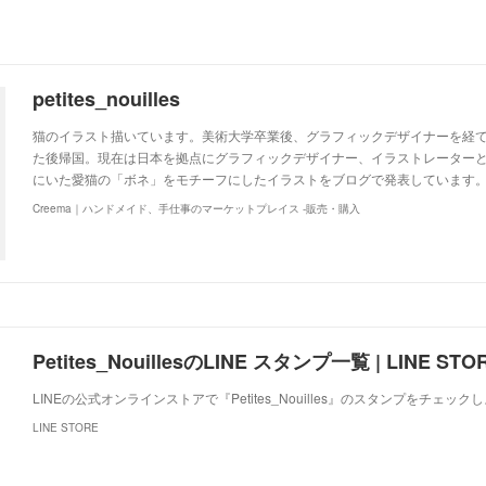
petites_nouilles
猫のイラスト描いています。美術大学卒業後、グラフィックデザイナーを経て
た後帰国。現在は日本を拠点にグラフィックデザイナー、イラストレーター
にいた愛猫の「ボネ」をモチーフにしたイラストをブログで発表しています。http://ww
Creema｜ハンドメイド、手仕事のマーケットプレイス -販売・購入
Petites_NouillesのLINE スタンプ一覧 | LINE STO
LINEの公式オンラインストアで『Petites_Nouilles』のスタンプをチェック
LINE STORE