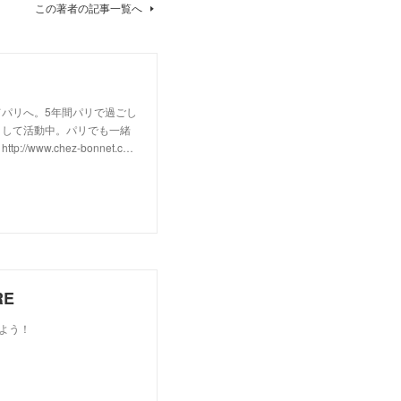
この著者の記事一覧へ
パリへ。5年間パリで過ごし
として活動中。パリでも一緒
w.chez-bonnet.c…
RE
しよう！