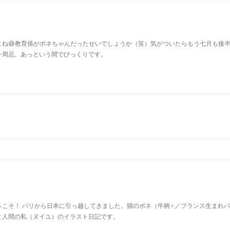
よね😅教育係がボネちゃんだったせいでしょうか（笑）気がついたらもう七月も後
一周忌。あっという間でびっくりです。
u
うこそ！ パリから日本に引っ越してきました。猫のボネ（牛柄♀／フランス生まれ
と人間の私（ヌイユ）のイラスト日記です。