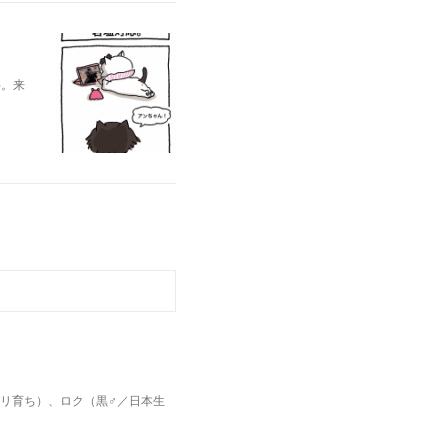
半。来
パリ育ち）、ロク（黒♂／日本生