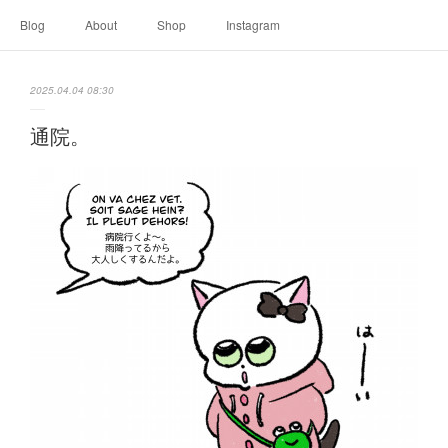
Blog
About
Shop
Instagram
2025.04.04 08:30
通院。