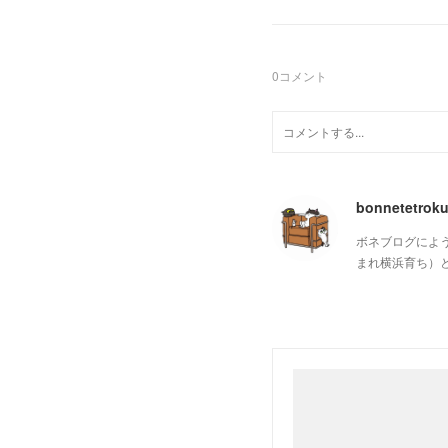
0
コメント
bonnetetrok
ボネブログによ
まれ横浜育ち）