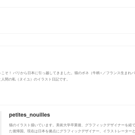
u
うこそ！ パリから日本に引っ越してきました。猫のボネ（牛柄♀／フランス生まれ
と人間の私（ヌイユ）のイラスト日記です。
petites_nouilles
猫のイラスト描いています。美術大学卒業後、グラフィックデザイナーを経て
た後帰国。現在は日本を拠点にグラフィックデザイナー、イラストレーター