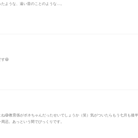
ったような、遠い昔のことのような…。
す😆
よね😅教育係がボネちゃんだったせいでしょうか（笑）気がついたらもう七月も後
一周忌。あっという間でびっくりです。