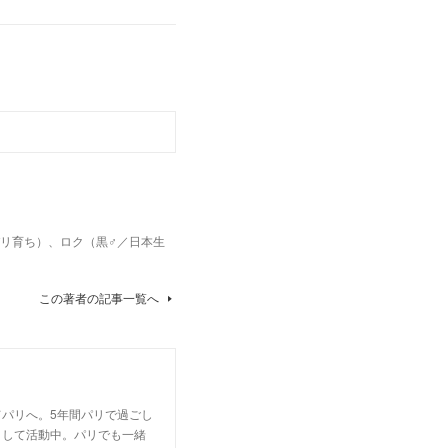
パリ育ち）、ロク（黒♂／日本生
この著者の記事一覧へ
パリへ。5年間パリで過ごし
として活動中。パリでも一緒