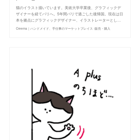
猫のイラスト描いています。美術大学卒業後、グラフィックデ
ザイナーを経てパリへ。5年間パリで過ごした後帰国。現在は日
本を拠点にグラフィックデザイナー、イラストレーターとし…
Creema｜ハンドメイド、手仕事のマーケットプレイス -販売・購入