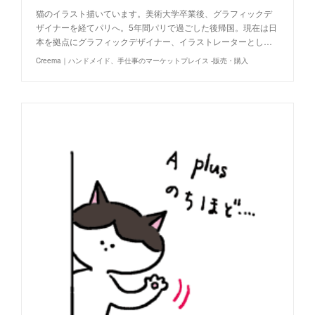
猫のイラスト描いています。美術大学卒業後、グラフィックデ
ザイナーを経てパリへ。5年間パリで過ごした後帰国。現在は日
本を拠点にグラフィックデザイナー、イラストレーターとし…
Creema｜ハンドメイド、手仕事のマーケットプレイス -販売・購入