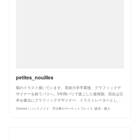
petites_nouilles
猫のイラスト描いています。美術大学卒業後、グラフィックデ
ザイナーを経てパリへ。5年間パリで過ごした後帰国。現在は日
本を拠点にグラフィックデザイナー、イラストレーターとし…
Creema｜ハンドメイド、手仕事のマーケットプレイス -販売・購入