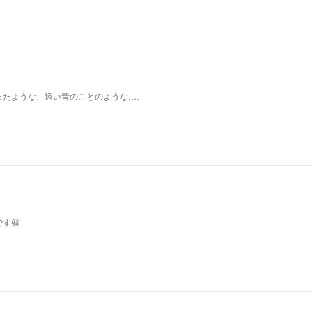
ったような、遠い昔のことのような…。
す😆