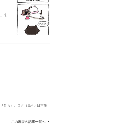
半。来
パリ育ち）、ロク（黒♂／日本生
この著者の記事一覧へ