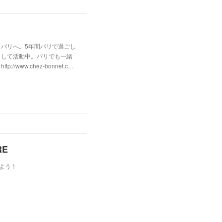
パリへ。5年間パリで過ごし
として活動中。パリでも一緒
w.chez-bonnet.c…
RE
しよう！