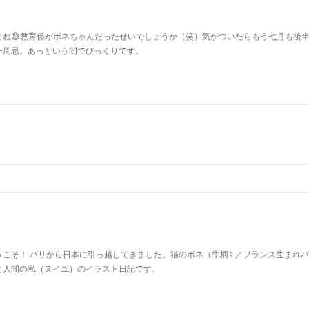
よね😅教育係がボネちゃんだったせいでしょうか（笑）気がついたらもう七月も後
一周忌。あっという間でびっくりです。
u
うこそ！ パリから日本に引っ越してきました。猫のボネ（牛柄♀／フランス生まれ
と人間の私（ヌイユ）のイラスト日記です。