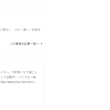
パリ育ち）、ロク（黒♂／日本生
この著者の記事一覧へ
パリへ。5年間パリで過ごし
として活動中。パリでも一緒
w.chez-bonnet.c…