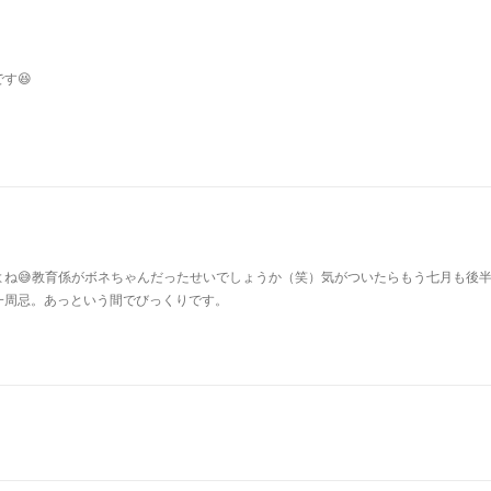
す😆
よね😅教育係がボネちゃんだったせいでしょうか（笑）気がついたらもう七月も後
一周忌。あっという間でびっくりです。