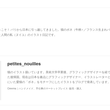
u
うこそ！ パリから日本に引っ越してきました。猫のボネ（牛柄♀／フランス生まれ
と人間の私（ヌイユ）のイラスト日記です。
petites_nouilles
猫のイラスト描いています。美術大学卒業後、グラフィックデザイナーを経て
た後帰国。現在は日本を拠点にグラフィックデザイナー、イラストレーター
にいた愛猫の「ボネ」をモチーフにしたイラストをブログで発表しています。http://ww
Creema｜ハンドメイド、手仕事のマーケットプレイス -販売・購入