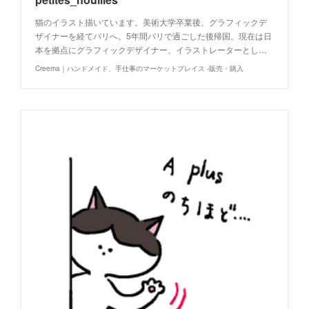
猫のイラスト描いています。美術大学卒業後、グラフィックデ
ザイナーを経てパリへ。5年間パリで過ごした後帰国。現在は日
本を拠点にグラフィックデザイナー、イラストレーターとし…
Creema｜ハンドメイド、手仕事のマーケットプレイス -販売・購入