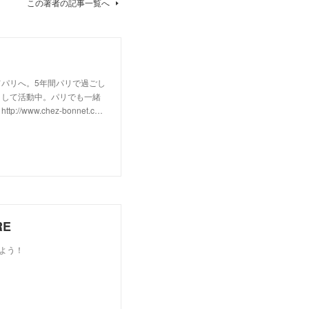
この著者の記事一覧へ
パリへ。5年間パリで過ごし
として活動中。パリでも一緒
w.chez-bonnet.c…
RE
しよう！