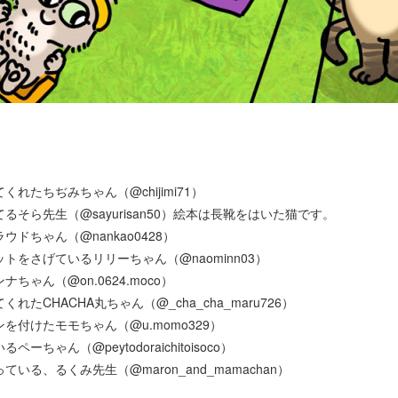
。
れたちぢみちゃん（@chijimi71）
そら先生（@sayurisan50）絵本は長靴をはいた猫です。
ドちゃん（@nankao0428）
をさげているリリーちゃん（@naominn03）
ゃん（@on.0624.moco）
たCHACHA丸ちゃん（@_cha_cha_maru726）
付けたモモちゃん（@u.momo329）
ちゃん（@peytodoraichitoisoco）
る、るくみ先生（@maron_and_mamachan）