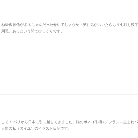
よね😅教育係がボネちゃんだったせいでしょうか（笑）気がついたらもう七月も後
一周忌。あっという間でびっくりです。
u
うこそ！ パリから日本に引っ越してきました。猫のボネ（牛柄♀／フランス生まれ
と人間の私（ヌイユ）のイラスト日記です。