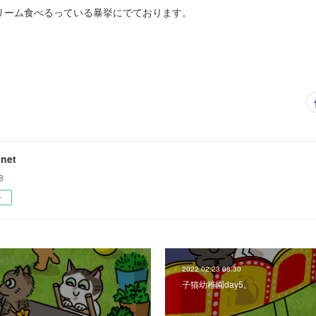
リーム食べるっている暴挙にでております。
net
8
ー
2022.02.23 08:30
子猫幼稚園day5。