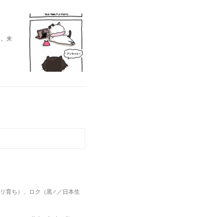
半。来
パリ育ち）、ロク（黒♂／日本生