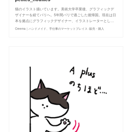
猫のイラスト描いています。美術大学卒業後、グラフィックデ
ザイナーを経てパリへ。5年間パリで過ごした後帰国。現在は日
本を拠点にグラフィックデザイナー、イラストレーターとし…
Creema｜ハンドメイド、手仕事のマーケットプレイス -販売・購入