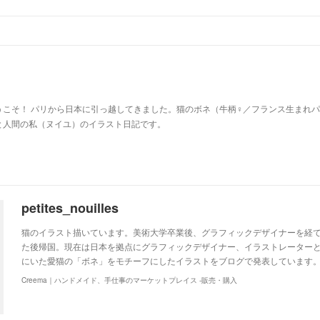
u
うこそ！ パリから日本に引っ越してきました。猫のボネ（牛柄♀／フランス生まれ
と人間の私（ヌイユ）のイラスト日記です。
petites_nouilles
猫のイラスト描いています。美術大学卒業後、グラフィックデザイナーを経て
た後帰国。現在は日本を拠点にグラフィックデザイナー、イラストレーター
にいた愛猫の「ボネ」をモチーフにしたイラストをブログで発表しています。http://ww
Creema｜ハンドメイド、手仕事のマーケットプレイス -販売・購入