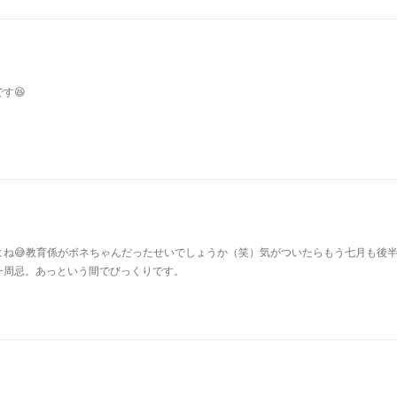
す😆
よね😅教育係がボネちゃんだったせいでしょうか（笑）気がついたらもう七月も後
一周忌。あっという間でびっくりです。