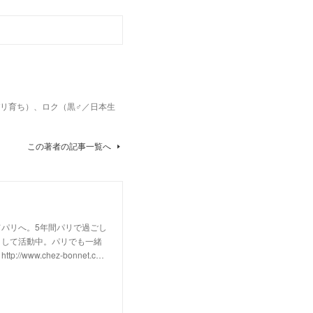
パリ育ち）、ロク（黒♂／日本生
この著者の記事一覧へ
パリへ。5年間パリで過ごし
として活動中。パリでも一緒
w.chez-bonnet.c…