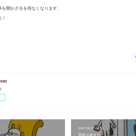
事を聞かざるを得なくなります。
夫！
net
8
ー
2021.05.31 08:10
悪戯が過ぎる。