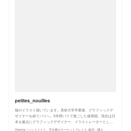
petites_nouilles
猫のイラスト描いています。美術大学卒業後、グラフィックデ
ザイナーを経てパリへ。5年間パリで過ごした後帰国。現在は日
本を拠点にグラフィックデザイナー、イラストレーターとし…
Creema｜ハンドメイド、手仕事のマーケットプレイス -販売・購入