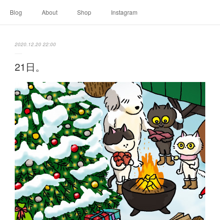
Blog
About
Shop
Instagram
2020.12.20 22:00
21日。