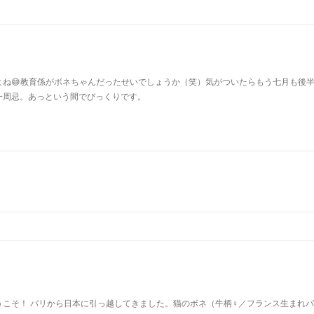
よね😅教育係がボネちゃんだったせいでしょうか（笑）気がついたらもう七月も後
一周忌。あっという間でびっくりです。
u
うこそ！ パリから日本に引っ越してきました。猫のボネ（牛柄♀／フランス生まれ