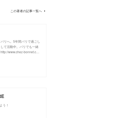
この著者の記事一覧へ
パリへ。5年間パリで過ごし
として活動中。パリでも一緒
w.chez-bonnet.c…
RE
しよう！