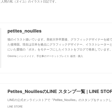
と人間の私（ヌイユ）のイラスト日記です。
petites_nouilles
猫のイラスト描いています。美術大学卒業後、グラフィックデザイナーを経て
た後帰国。現在は日本を拠点にグラフィックデザイナー、イラストレーター
にいた愛猫の「ボネ」をモチーフにしたイラストをブログで発表しています。http://ww
Creema｜ハンドメイド、手仕事のマーケットプレイス -販売・購入
Petites_NouillesのLINE スタンプ一覧 | LINE STO
LINEの公式オンラインストアで『Petites_Nouilles』のスタンプをチェック
LINE STORE