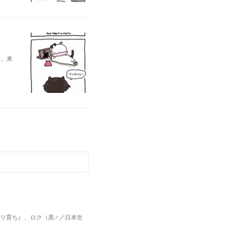
半。来
パリ育ち）、ロク（黒♂／日本生