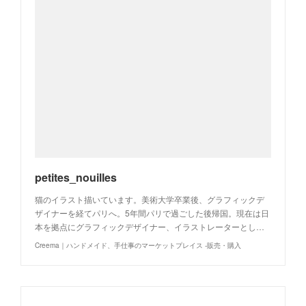
petites_nouilles
猫のイラスト描いています。美術大学卒業後、グラフィックデ
ザイナーを経てパリへ。5年間パリで過ごした後帰国。現在は日
本を拠点にグラフィックデザイナー、イラストレーターとし…
Creema｜ハンドメイド、手仕事のマーケットプレイス -販売・購入