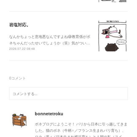
岩塩対応。
なんかちょっと意地悪なんですよね😅教育係がボ
ネちゃんだったせいでしょうか（笑）気がつい…
2026.07.22 08:48
0
コメント
bonnetetroku
ボネブログにようこそ！ パリから日本に引っ越してきま
した。猫のボネ（牛柄♀／フランス生まれパリ育ち）、
ロク（黒♂／日本生まれ横浜育ち）と人間の私（ヌイ