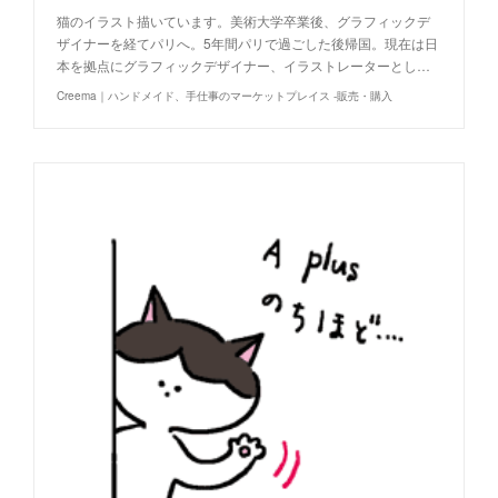
猫のイラスト描いています。美術大学卒業後、グラフィックデ
ザイナーを経てパリへ。5年間パリで過ごした後帰国。現在は日
本を拠点にグラフィックデザイナー、イラストレーターとし…
Creema｜ハンドメイド、手仕事のマーケットプレイス -販売・購入